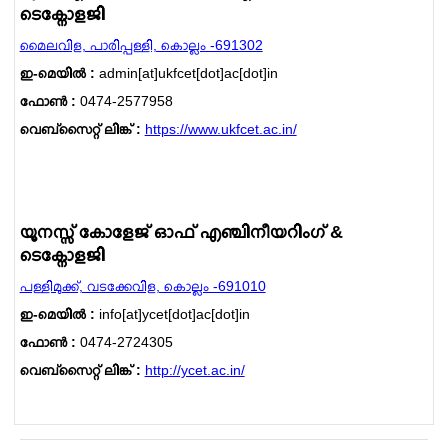
ടെക്നോളജി
മൈലവിള, പാരിപ്പള്ളി, കൊല്ലം -691302
ഇ-മെയില്‍ :
admin[at]ukfcet[dot]ac[dot]in
ഫോണ്‍ :
0474-2577958
വെബ്സൈറ്റ് ലിങ്ക് :
https://www.ukfcet.ac.in/
യൂനസ്സ് കോളേജ് ഓഫ് എഞ്ചിനീയറിംഗ് &
ടെക്നോളജി
പള്ളിമുക്ക്, വടക്കേവിള, കൊല്ലം -691010
ഇ-മെയില്‍ :
info[at]ycet[dot]ac[dot]in
ഫോണ്‍ :
0474-2724305
വെബ്സൈറ്റ് ലിങ്ക് :
http://ycet.ac.in/