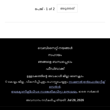
അടുത്തത്
പേജ് - 1 of 2
വെബ്സൈറ്റ്-നയങ്ങള്‍
സഹായം
ഞങ്ങളെ ബന്ധപ്പെടാം
ഫീഡ്ബാക്ക്
ഉള്ളടക്കത്തിന്റെ അവകാശി ജില്ലാ ഭരണകൂടം
© കൊല്ലം ജില്ല , വികസിപ്പിച്ചതും ഹോസ്റ്റുചെയ്തതും
നാഷണല്‍ ഇന്‍ഫൊര്‍മാറ്റിക്സ്
സെന്‍റര്‍
,
ഇലക്ട്രോണിക്സ്&വിവര സാങ്കേതികവിദ്യാ മന്ത്രാലയം
, ഭാരത സര്‍ക്കാര്‍
അവസാനം നവീകരിച്ച തീയതി:
Jul 28, 2026