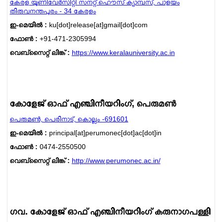
കേരള യൂണിവേര്‍സിറ്റി സനറ്റ് ഹൌസ് ക്യാമ്പസ്‌, പാളയം
തിരുവനന്തപുരം - 34 കേരളം
ഇ-മെയില്‍ :
ku[dot]release[at]gmail[dot]com
ഫോണ്‍ :
+91-471-2305994
വെബ്സൈറ്റ് ലിങ്ക് :
https://www.keralauniversity.ac.in
കോളേജ് ഓഫ് എഞ്ചിനീയറിംഗ്, പെരുമണ്‍
പെരുമണ്‍, പെരിനാട്, കൊല്ലം -691601
ഇ-മെയില്‍ :
principal[at]perumonec[dot]ac[dot]in
ഫോണ്‍ :
0474-2550500
വെബ്സൈറ്റ് ലിങ്ക് :
http://www.perumonec.ac.in/
ഗവ. കോളേജ് ഓഫ് എഞ്ചിനീയറിംഗ് കരുനാഗപള്ളി