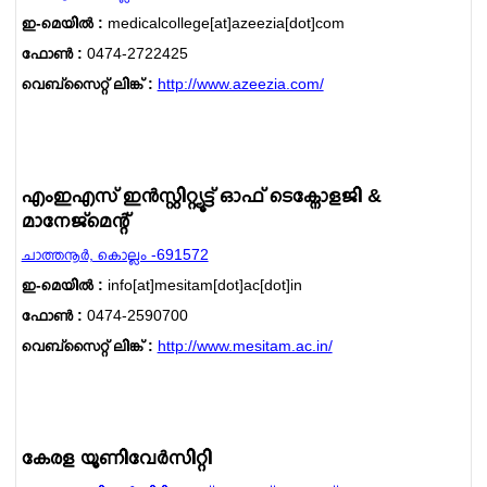
ഇ-മെയില്‍ :
medicalcollege[at]azeezia[dot]com
ഫോണ്‍ :
0474-2722425
വെബ്സൈറ്റ് ലിങ്ക് :
http://www.azeezia.com/
എംഇഎസ് ഇന്‍സ്റ്റിറ്റ്യൂട്ട് ഓഫ് ടെക്നോളജി &
മാനേജ്മെന്റ്
ചാത്തനൂര്‍, കൊല്ലം -691572
ഇ-മെയില്‍ :
info[at]mesitam[dot]ac[dot]in
ഫോണ്‍ :
0474-2590700
വെബ്സൈറ്റ് ലിങ്ക് :
http://www.mesitam.ac.in/
കേരള യൂണിവേര്‍സിറ്റി