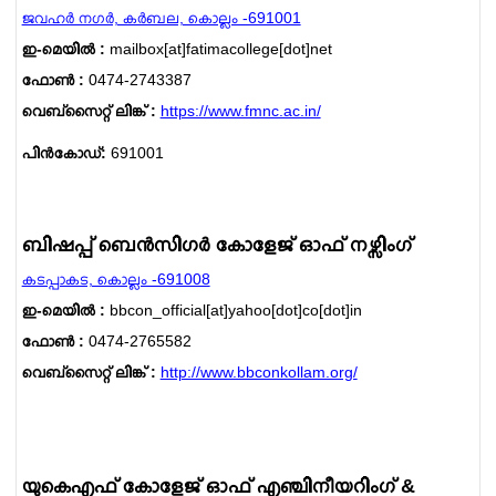
ജവഹര്‍ നഗര്‍, കര്‍ബല, കൊല്ലം -691001
ഇ-മെയില്‍ :
mailbox[at]fatimacollege[dot]net
ഫോണ്‍ :
0474-2743387
വെബ്സൈറ്റ് ലിങ്ക് :
https://www.fmnc.ac.in/
പിൻകോഡ്:
691001
ബിഷപ്പ് ബെന്‍സിഗര്‍ കോളേജ് ഓഫ് നഴ്സിംഗ്
കടപ്പാകട, കൊല്ലം -691008
ഇ-മെയില്‍ :
bbcon_official[at]yahoo[dot]co[dot]in
ഫോണ്‍ :
0474-2765582
വെബ്സൈറ്റ് ലിങ്ക് :
http://www.bbconkollam.org/
യുകെഎഫ് കോളേജ് ഓഫ് എഞ്ചിനീയറിംഗ് &