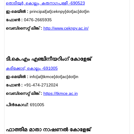
തൊടിയൂര്‍, കൊല്ലം, കരുനാഗപള്ളി -690523
ഇ-മെയില്‍ :
principal[at]ceknpy[dot]ac[dot]in
ഫോണ്‍ :
0476-2665935
വെബ്സൈറ്റ് ലിങ്ക് :
http://www.ceknpy.ac.in/
ടി.കെ.എം എഞ്ചിനീയറിംഗ് കോളേജ്
കരിക്കോട്, കൊല്ലം -691005
ഇ-മെയില്‍ :
info[at]tkmce[dot]ac[dot]in
ഫോണ്‍ :
+91-474-2712024
വെബ്സൈറ്റ് ലിങ്ക് :
https://tkmce.ac.in
പിൻകോഡ്:
691005
ഫാത്തിമ മാതാ നാഷണല്‍ കോളേജ്