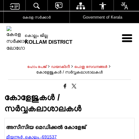
കേരള സര്‍ക്കാര്‍
Government of Kerala
കൊല്ലം ജില്ല
KOLLAM DISTRICT
ഹോം പേജ്
ഡയറക്‌ടറി
പൊതു സേവനങ്ങൾ
കോളേജുകൾ / സർവ്വകലാശാലകൾ
കോളേജുകൾ /
സർവ്വകലാശാലകൾ
അസീസിയ മെഡിക്കല്‍ കോളേജ്
മീയന്നൂര്‍, കൊല്ലം -691537