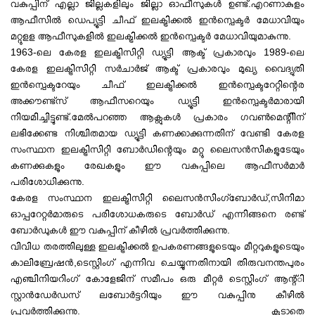
വകുപ്പിന് എല്ലാ ജില്ലകളിലും ജില്ലാ ഓഫീസുകൾ ഉണ്ട്.എറണാകുളം
ആഫീസിൽ ഡെപ്യൂട്ടി ചീഫ് ഇലക്ട്രിക്കൽ ഇൻസ്പെക്ടർ മേധാവിയും
മറ്റുളള ആഫീസുകളിൽ ഇലക്ട്രിക്കൽ ഇൻസ്പെക്ടർ മേധാവിയുമാകുന്നു.
1963-ലെ കേരള ഇലക്ട്രിസിറ്റി ഡ്യൂട്ടി ആക്ട് പ്രകാരവും 1989-ലെ
കേരള ഇലക്ട്രിസിറ്റി സർചാർജ് ആക്ട് പ്രകാരവും മുഖ്യ വൈദ്യുതി
ഇൻസ്പെക്ടറേയും ചീഫ് ഇലക്ട്രിക്കൽ ഇൻസ്പെക്ടറേറ്റിന്റെര
അക്കൗണ്ട്‌സ് ആഫീസറെയും ഡ്യൂട്ടി ഇൻസ്പെക്ടർമാരായി
നിയമിച്ചിട്ടുണ്ട്.മേൽപറഞ്ഞ ആക്റ്റുകൾ പ്രകാരം ഗവൺമെന്റിിന്
ലഭിക്കേണ്ട നിശ്ചിതമായ ഡ്യൂട്ടി കണക്കാക്കുന്നതിന് വേണ്ടി കേരള
സംസ്ഥാന ഇലക്ട്രിസിറ്റി ബോർഡിന്റെ‍യും മറ്റു ലൈസൻസികളുടേയും
കണക്കുകളും രേഖകളും ഈ വകുപ്പിലെ ആഫീസർമാർ
പരിശോധിക്കുന്നു.
കേരള സംസ്ഥാന ഇലക്ട്രിസിറ്റി ലൈസൻസിംഗ്ബോർഡ്,സിനിമാ
ഓപ്പറേറ്റർമാരുടെ പരിശോധകരുടെ ബോർഡ് എന്നിങ്ങനെ രണ്ട്
ബോർഡുകൾ ഈ വകുപ്പിന് കീഴിൽ പ്രവർത്തിക്കുന്നു.
വിവിധ തരത്തിലുള്ള ഇലക്ട്രിക്കൽ ഉപകരണങ്ങളുടെയും മീറ്ററുകളുടെയും
കാലിബ്രേഷൻ,ടെസ്റ്റിംഗ് എന്നിവ ചെയ്യുന്നതിനായി തിരുവനന്തപുരം
എഞ്ചിനിയറിംഗ് കോളേജിന് സമീപം ഒരു മീറ്റർ ടെസ്റ്റിംഗ് ആന്റ്ി
സ്റ്റാൻഡേർഡസ് ലബോർട്ടറിയും ഈ വകുപ്പിനു കീഴിൽ
പ്രവർത്തിക്കുന്നു. കൂടാതെ