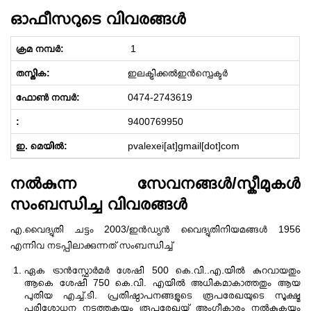
ഓഫീസറുടെ വിവരങ്ങൾ
1
ഇലക്ട്രിക്കൽഇൻസ്പെക്ടർ
0474-2743619
9400769950
pvalexei[at]gmail[dot]com
നൽകുന്ന സേവനങ്ങൾ/സ്കീമുകൾ
സംബന്ധിച്ച വിവരങ്ങൾ
എ.വൈദ്യുതി ചട്ടം 2003/ഇൻഡ്യൻ വൈദ്യുതിനിയമങ്ങൾ 1956
എന്നിവ നടപ്പിലാക്കുന്നത് സംബന്ധിച്ച്
ഏക ട്രാൻസ്ഫോർമർ ശേഷി 500 കെ.വി..എ.യിൽ കുറവായതും
ആകെ ശേഷി 750 കെ.വി. എയിൽ അധികമാകാത്തതും ആയ
പുതിയ എച്ച്.ടി. പ്രതിഷ്ഠാപനങ്ങളുടെ രൂപരേഖയുടെ സൂക്ഷ്മ
പരിശോധന നടത്തുകയും രൂപരേഖയ്ക്ക് അംഗീകാരം നൽകുകയും