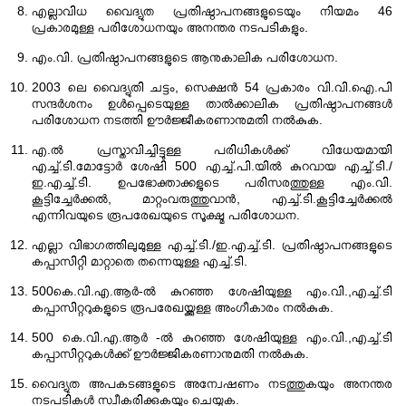
എല്ലാവിധ വൈദ്യുത പ്രതിഷ്ഠാപനങ്ങളുടെയും നിയമം 46
പ്രകാരമുള്ള പരിശോധനയും അനന്തര നടപടികളും.
എം.വി. പ്രതിഷ്ഠാപനങ്ങളുടെ ആനുകാലിക പരിശോധന.
2003 ലെ വൈദ്യുതി ചട്ടം, സെക്ഷൻ 54 പ്രകാരം വി.വി.ഐ.പി
സന്ദർശനം ഉൾപ്പെടെയുള്ള താൽക്കാലിക പ്രതിഷ്ഠാപനങ്ങൾ
പരിശോധന നടത്തി ഊർജ്ജീകരണാനുമതി നൽകുക.
എ.ൽ പ്രസ്താവിച്ചിട്ടുള്ള പരിധികൾക്ക് വിധേയമായി
എച്ച്.ടി.മോട്ടോർ ശേഷി 500 എച്ച്.പി.യിൽ കുറവായ എച്ച്.ടി./
ഇ.എച്ച്.ടി. ഉപഭോക്താക്കളുടെ പരിസരത്തുള്ള എം.വി.
കൂട്ടിച്ചേർക്കൽ, മാറ്റംവരുത്തുവാൻ, എച്ച്.ടി.കൂട്ടിച്ചേർക്കൽ
എന്നിവയുടെ രൂപരേഖയുടെ സൂക്ഷ്മ പരിശോധന.
എല്ലാ വിഭാഗത്തിലുമുള്ള എച്ച്.ടി./ഇ.എച്ച്.ടി. പ്രതിഷ്ഠാപനങ്ങളുടെ
കപ്പാസിറ്റി മാറ്റാതെ തന്നെയുള്ള എച്ച്.ടി.
500കെ.വി.എ.ആർ-ൽ കുറഞ്ഞ ശേഷിയുള്ള എം.വി.,എച്ച്.ടി
കപ്പാസിറ്ററുകളുടെ രൂപരേഖയ്ക്കുള്ള അംഗീകാരം നൽകുക.
500 കെ.വി.എ.ആർ -ൽ കുറഞ്ഞ ശേഷിയുള്ള എം.വി.,എച്ച്.ടി
കപ്പാസിറ്ററുകൾക്ക് ഊർജ്ജികരണാനുമതി നൽകുക.
വൈദ്യുത അപകടങ്ങളുടെ അന്വേഷണം നടത്തുകയും അനന്തര
നടപടികൾ സ്വീകരിക്കുകയും ചെയ്യുക.