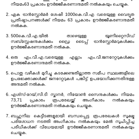
നിയമം63 പ്രകാരം ഊർജ്ജീകരണാനുമതി നൽകുകയും ചെയ്യുക.
ഏക ട്രാൻസ്ഫോർമർ ശേഷി 1000കെ.വി.എ വരെയുള്ള വൈദ്യുത
പ്രതിഷ്ഠാപനങ്ങൾക്ക് നിയമം 63 പ്രകാരം ഊർജ്ജീകരണാനുമതി
നൽകുക.
500കെ.വി.എ.യിൽ താഴെയുള്ള യൂണിറ്റൈസിഡ്
സബ്സ്റ്റേഷനുകൾക്കും ഡ്രൈ ടൈപ്പ് ട്രാൻസ്ഫോർമറുകൾക്കും
ഊർജ്ജീകരണാനുമതി നൽകുക.
ഒരു എം.വി.എ.വരെയുള്ള എല്ലാം എം.വി.ജനറേറ്ററുകൾക്കും
ഊർജ്ജീകരണാനുമതി നൽകുക.
പൊതു വഴികൾ മുറിച്ചു കടക്കേണ്ടതില്ലാത്ത സമീപ സ്ഥലങ്ങളിലെ
ഉപഭോക്താക്കൾക്ക് ജനറേറ്ററുകൾ പങ്കിട്ട് ഉപയോഗിക്കുന്നതിനുള്ള
അനുമതി നൽകുക.
എശ്സ്-റേയ്,സി.ടി സ്കാനർ, നിയോൺ സൈനുകൾക്കും നിയമം
73,71 പ്രകാരം രൂപരേഖയ്ക്ക് അംഗീകാരം നൽകുകയും
ഊർജ്ജീകരണാനുമതി നൽകുകയും ചെയ്യുക.
ബഹുനില കെട്ടിടങ്ങളുമായി ബന്ധപ്പെട്ട രൂപരേഖകൾ സൂക്ഷ്മ
പരിശോധന നടത്തി അംഗീകാരം നൽകുകയും മേൽ സൂചിപ്പിച്ച
പരിധികൾക്ക് വിധേയമായി ഊർജ്ജീകരണാനുമതി നൽകുകയും
ചെയ്യുക.