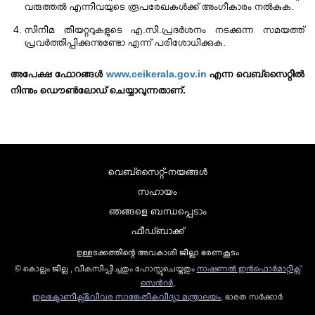
വരുത്തൽ എന്നിവയുടെ രൂപരേഖകൾക്ക് അംഗീകാരം നൽകുക.
സിനിമ തിയറ്ററുകളുടെ എ.സി.പ്രദർശനം നടക്കുന്ന സമയത്ത്
പ്രവർത്തിപ്പിക്കുന്നുണ്ടോ എന്ന് പരിശോധിക്കുക.
അപേക്ഷ ഫോറങ്ങൾ
www.ceikerala.gov.in
എന്ന വെബ്സൈറ്റിൽ
നിന്നും ഡൌണ്‍ലോഡ് ചെയ്യാവുന്നതാണ്.
വെബ്സൈറ്റ്-നയങ്ങള്‍
സഹായം
ഞങ്ങളെ ബന്ധപ്പെടാം
ഫീഡ്ബാക്ക്
ഉള്ളടക്കത്തിന്റെ അവകാശി ജില്ലാ ഭരണകൂടം
© കൊല്ലം ജില്ല , വികസിപ്പിച്ചതും ഹോസ്റ്റുചെയ്തതും
നാഷണല്‍ ഇന്‍ഫൊര്‍മാറ്റിക്സ്
സെന്‍റര്‍
,
ഇലക്ട്രോണിക്സ്&വിവര സാങ്കേതികവിദ്യാ മന്ത്രാലയം
, ഭാരത സര്‍ക്കാര്‍