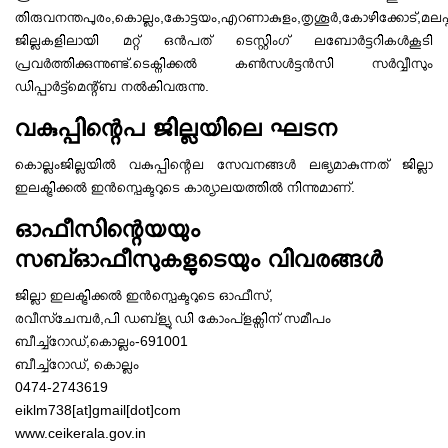
തിരുവനന്തപുരം,കൊല്ലം,കോട്ടയം,എറണാകുളം,തൃശൂർ,കോഴിക്കോട്,മലപ്പു
ജില്ലകളിലായി മറ്റ് ഒൻപത് ടെസ്റ്റിംഗ് ലബോർട്ടറികൾകൂടി
പ്രവർത്തിക്കുന്നുണ്ട്.ടെക്നിക്കൽ കൺസൾട്ടൻസി സർവ്വീസും
ഡിപ്പാർട്ട്മെന്റ്ബ നൽകിവരുന്നു.
വകുപ്പിന്റെപ ജില്ലയിലെ ഘടന
കൊല്ലംജില്ലയിൽ വകുപ്പിന്റെല സേവനങ്ങൾ ലഭ്യമാകുന്നത് ജില്ലാ
ഇലക്ട്രിക്കൽ ഇൻസ്പെക്ടറുടെ കാര്യാലയത്തിൽ നിന്നുമാണ്.
ഓഫീസിന്റെയയും
സബ്ഓഫീസുകളുടെയും വിവരങ്ങൾ
ജില്ലാ ഇലക്ട്രിക്കൽ ഇൻസ്പെക്ടറുടെ ഓഫീസ്,
രവീസ്ചേമ്പർ,പി ഡബ്ള്യു ഡി കോംപ്ളക്സിന് സമീപം
ബീച്ച്റോഡ്,കൊല്ലം-691001
ബീച്ച്റോഡ്, കൊല്ലം
0474-2743619
eiklm738[at]gmail[dot]com
www.ceikerala.gov.in