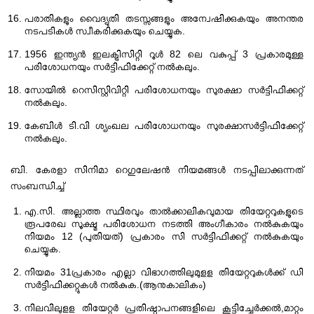
പരാതികളും വൈദ്യുതി തടസ്സങ്ങളും അന്വേഷിക്കുകയും അനന്തര
നടപടികൾ സ്വീകരിക്കുകയും ചെയ്യുക.
1956 ഇന്ത്യൻ ഇലക്ട്രിസിറ്റി റൂൾ 82 ലെ വകുപ്പ് 3 പ്രകാരമുള്ള
പരിശോധനയും സർട്ടിഫിക്കേറ്റ് നൽകലും.
സോയിൽ റെസിസ്റ്റിവിറ്റി പരിശോധനയും സുരക്ഷാ സർട്ടിഫിക്കറ്റ്
നൽകലും.
കേബിൾ ടി.വി ശ്യംഖല പരിശോധനയും സുരക്ഷാസർട്ടിഫിക്കേറ്റ്
നൽകലും.
ബി. കേരളാ സിനിമാ റെഗുലേഷൻ നിയമങ്ങൾ നടപ്പിലാക്കുന്നത്
സംബന്ധിച്ച്
എ.സി. അല്ലാത്ത സ്ഥിരവും താൽക്കാലികവുമായ തിയേറ്ററുകളുടെ
രൂപരേഖ സൂക്ഷ്മ പരിശോധന നടത്തി അംഗീകാരം നൽകുകയും
നിയമം 12 (പുതിയത്) പ്രകാരം സി സർട്ടിഫിക്കറ്റ് നൽകുകയും
ചെയ്യുക.
നിയമം 31പ്രകാരം എല്ലാ വിഭാഗത്തിലുമുളള തിയേറ്ററുകൾക്ക് ഡി
സർട്ടിഫിക്കറ്റുകൾ നൽകുക.(ആനുകാലികം)
നിലവിലുളള തിയേറ്റർ പ്രതിഷ്ഠാപനങ്ങളിലെ കൂട്ടിച്ചേർക്കൽ,മാറ്റം