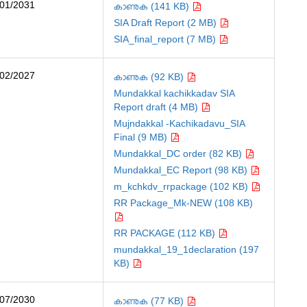
/01/2031
കാണുക (141 KB)
SIA Draft Report (2 MB)
SIA_final_report (7 MB)
/02/2027
കാണുക (92 KB)
Mundakkal kachikkadav SIA
Report draft (4 MB)
Mujndakkal -Kachikadavu_SIA
Final (9 MB)
Mundakkal_DC order (82 KB)
Mundakkal_EC Report (98 KB)
m_kchkdv_rrpackage (102 KB)
RR Package_Mk-NEW (108 KB)
RR PACKAGE (112 KB)
mundakkal_19_1declaration (197
KB)
/07/2030
കാണുക (77 KB)