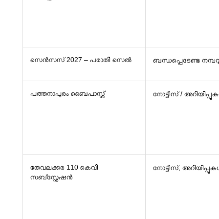
സെൻസസ് 2027 – പരാതി സെൽ
ബന്ധപ്പെടേണ്ട നമ്പ
പത്തനാപുരം ബൈപാസ്സ്
നോട്ടീസ് / അറിയിപ്പു
തേവലക്കര 110 കെവി
നോട്ടീസ്, അറിയിപ്പു
സബ്‌സ്റ്റേഷൻ