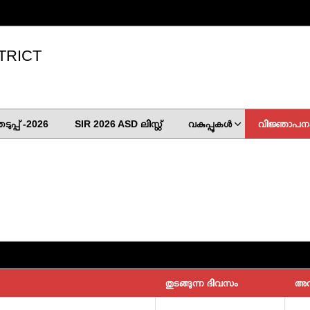
TRICT
ുപ്പ് -2026
SIR 2026 ASD ലിസ്റ്റ്
വകുപ്പുകൾ
വിജ്ഞാപന
തുടങ്ങുന്ന ദിവസം
അവ