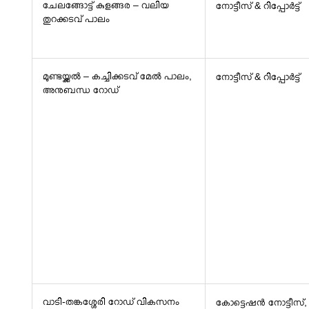
ചേലങ്ങോട്ട് കുളങ്ങര – വലിയ
നോട്ടീസ് & റിപ്പോർട്ട്
തുറക്കടവ് പാലം
മുണ്ടയ്ക്കൽ – കച്ചിക്കടവ് മേൽ പാലം,
നോട്ടീസ് & റിപ്പോർട്ട്
അനുബന്ധ റോഡ്
വാടി-തങ്കശ്ശേരി റോഡ് വികസനം
കോട്ടെഷൻ നോട്ടീസ്,