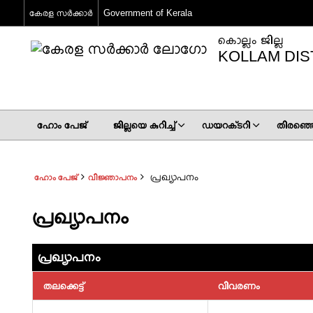
കേരള സര്‍ക്കാര്‍
Government of Kerala
കൊല്ലം ജില്ല
KOLLAM DIS
ഹോം പേജ്
ജില്ലയെ കുറിച്ച്
ഡയറക്‌ടറി
തിരഞ്ഞെട
പ്രഖ്യാപനം
ഹോം പേജ്
വിജ്ഞാപനം
പ്രഖ്യാപനം
പ്രഖ്യാപനം
തലക്കെട്ട്
വിവരണം