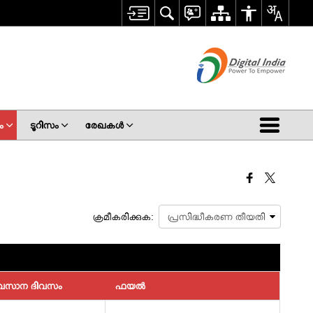
ം
ടൂറിസം
രേഖകള്‍
ക്രമീകരിക്കുക:
സാന ദിവസം
ഫയല്‍