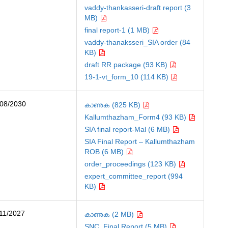
vaddy-thankasseri-draft report (3
MB)
final report-1 (1 MB)
vaddy-thanaksseri_SIA order (84
KB)
draft RR package (93 KB)
19-1-vt_form_10 (114 KB)
/08/2030
കാണുക (825 KB)
Kallumthazham_Form4 (93 KB)
SIA final report-Mal (6 MB)
SIA Final Report – Kallumthazham
ROB (6 MB)
order_proceedings (123 KB)
expert_committee_report (994
KB)
/11/2027
കാണുക (2 MB)
SNC_Final Report (5 MB)