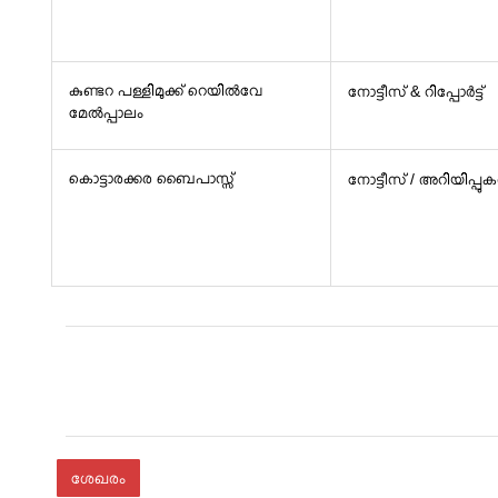
കുണ്ടറ പള്ളിമുക്ക് റെയിൽവേ
നോട്ടീസ് & റിപ്പോർട്ട്
മേൽപ്പാലം
കൊട്ടാരക്കര ബൈപാസ്സ്
നോട്ടീസ് / അറിയിപ്പു
ശേഖരം