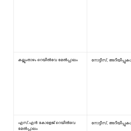
കല്ലുംതാഴം റെയിൽവേ മേൽപ്പാലം
നോട്ടീസ്, അറിയിപ്പു
എസ്.എൻ കോളേജ് റെയിൽവേ
നോട്ടീസ്, അറിയിപ്പു
മേൽപ്പാലം