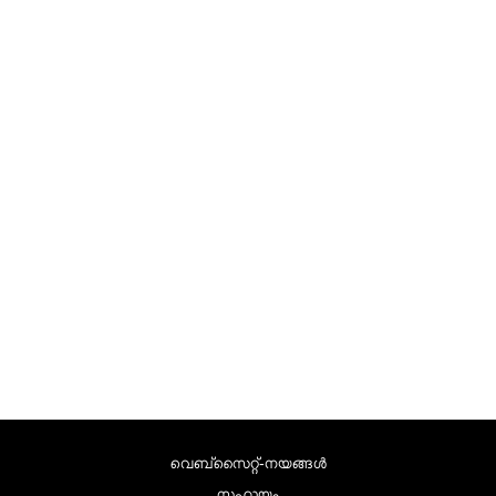
വെബ്സൈറ്റ്-നയങ്ങള്‍
സഹായം