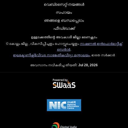
വെബ്സൈറ്റ്-നയങ്ങള്‍
സഹായം
ഞങ്ങളെ ബന്ധപ്പെടാം
ഫീഡ്ബാക്ക്
ഉള്ളടക്കത്തിന്റെ അവകാശി ജില്ലാ ഭരണകൂടം
© കൊല്ലം ജില്ല , വികസിപ്പിച്ചതും ഹോസ്റ്റുചെയ്തതും
നാഷണല്‍ ഇന്‍ഫൊര്‍മാറ്റിക്സ്
സെന്‍റര്‍
,
ഇലക്ട്രോണിക്സ്&വിവര സാങ്കേതികവിദ്യാ മന്ത്രാലയം
, ഭാരത സര്‍ക്കാര്‍
അവസാനം നവീകരിച്ച തീയതി:
Jul 28, 2026